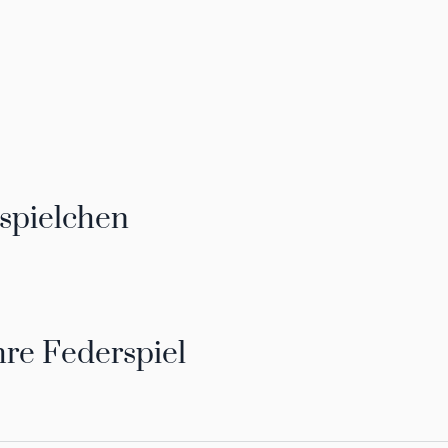
rspielchen
hre Federspiel